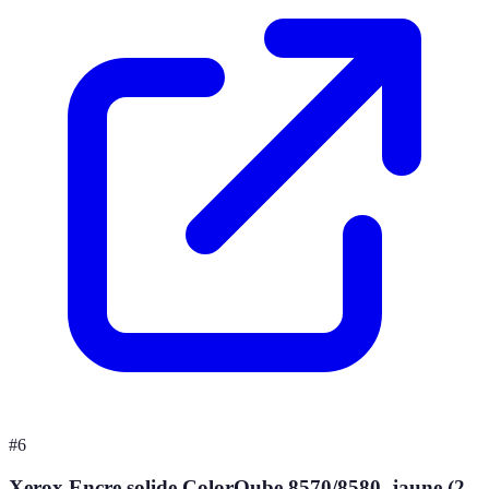
#
6
Xerox Encre solide ColorQube 8570/8580, jaune (2