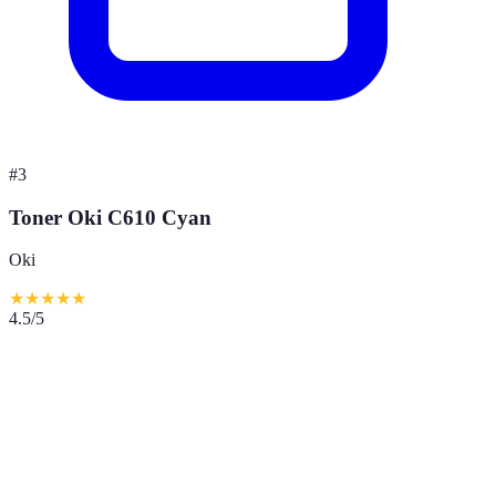
#
3
Toner Oki C610 Cyan
Oki
★
★
★
★
★
4.5
/5