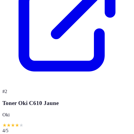
#
2
Toner Oki C610 Jaune
Oki
★
★
★
★
★
4
/5