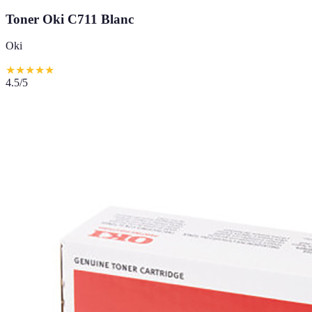
Toner Oki C711 Blanc
Oki
★
★
★
★
★
4.5
/5