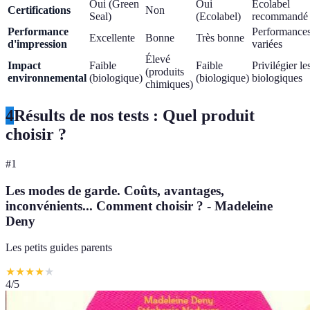
Oui (Green
Oui
Ecolabel
Certifications
Non
Seal)
(Ecolabel)
recommandé
Performance
Performance
Excellente
Bonne
Très bonne
d'impression
variées
Élevé
Impact
Faible
Faible
Privilégier le
(produits
environnemental
(biologique)
(biologique)
biologiques
chimiques)
4
Résults de nos tests : Quel produit
choisir ?
#
1
Les modes de garde. Coûts, avantages,
inconvénients... Comment choisir ? - Madeleine
Deny
Les petits guides parents
★
★
★
★
★
4
/5