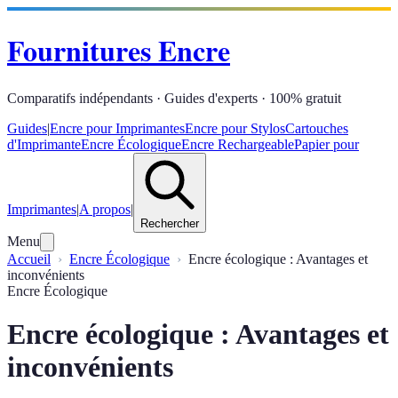
Fournitures Encre
Comparatifs indépendants · Guides d'experts · 100% gratuit
Guides
|
Encre pour Imprimantes
Encre pour Stylos
Cartouches
d'Imprimante
Encre Écologique
Encre Rechargeable
Papier pour
Imprimantes
|
A propos
|
Rechercher
Menu
Accueil
Encre Écologique
Encre écologique : Avantages et
inconvénients
Encre Écologique
Encre écologique : Avantages et
inconvénients